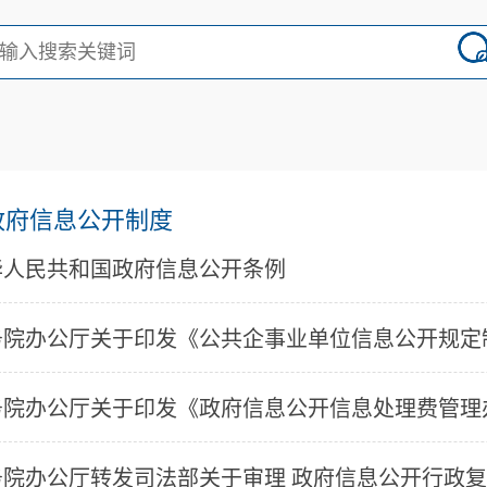
政府信息公开制度
华人民共和国政府信息公开条例
务院办公厅关于印发《公共企事业单位信息公开规定
务院办公厅关于印发《政府信息公开信息处理费管理