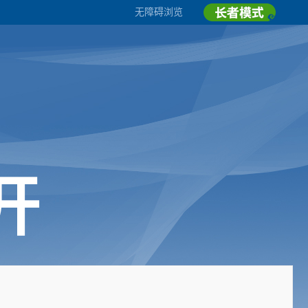
无障碍浏览
开