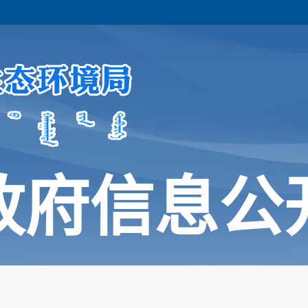
政府信息公