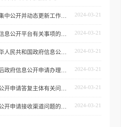
2024-03-21
国务院办公厅政府信息与政务公开办公室关于做好规章集中公开并动态更新工作的通知
2024-03-21
国务院办公厅政府信息与政务公开办公室关于规范政府信息公开平台有关事项的通知
2024-03-21
国务院办公厅政府信息与政务公开办公室关于印发《中华人民共和国政府信息公开工作年度报告格式》的通知
2024-03-21
国务院办公厅政府信息与政务公开办公室关于机构改革后政府信息公开申请办理问题的解释
2024-03-21
国务院办公厅政府信息与政务公开办公室关于政府信息公开申请答复主体有关问题的解释
2024-03-21
国务院办公厅政府信息与政务公开办公室关于政府信息公开申请接收渠道问题的解释