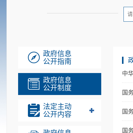
政府信息
公开指南
中
政府信息
公开制度
国
法定主动
国
公开内容