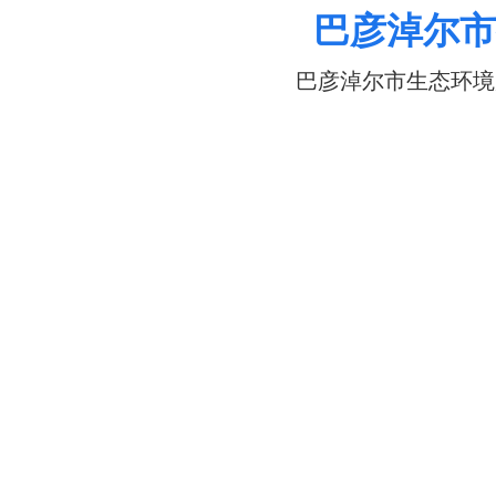
巴彦淖尔市